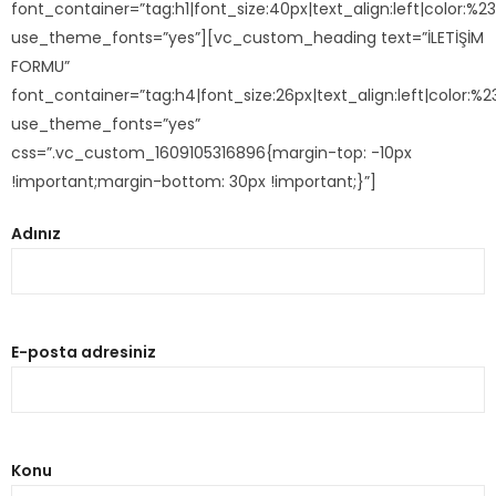
font_container=”tag:h1|font_size:40px|text_align:left|color:%2
use_theme_fonts=”yes”][vc_custom_heading text=”İLETİŞİM
FORMU”
font_container=”tag:h4|font_size:26px|text_align:left|color:%
use_theme_fonts=”yes”
css=”.vc_custom_1609105316896{margin-top: -10px
!important;margin-bottom: 30px !important;}”]
Adınız
E-posta adresiniz
Konu