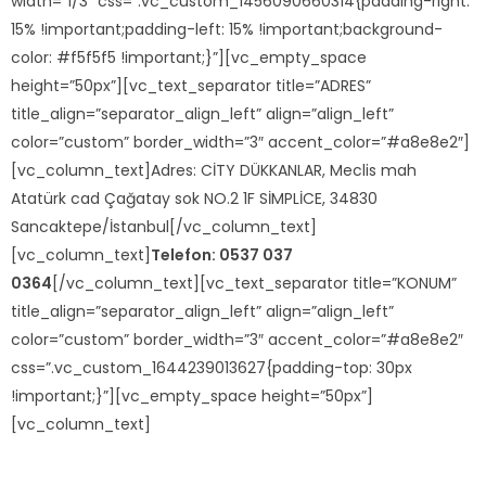
width=”1/3″ css=”.vc_custom_1456090660314{padding-right:
15% !important;padding-left: 15% !important;background-
color: #f5f5f5 !important;}”][vc_empty_space
height=”50px”][vc_text_separator title=”ADRES”
title_align=”separator_align_left” align=”align_left”
color=”custom” border_width=”3″ accent_color=”#a8e8e2″]
[vc_column_text]
Adres:
CİTY DÜKKANLAR, Meclis mah
Atatürk cad Çağatay sok NO.2 1F SİMPLİCE, 34830
Sancaktepe/İstanbul
[/vc_column_text]
[vc_column_text]
Telefon: 0537 037
0364
[/vc_column_text][vc_text_separator title=”KONUM”
title_align=”separator_align_left” align=”align_left”
color=”custom” border_width=”3″ accent_color=”#a8e8e2″
css=”.vc_custom_1644239013627{padding-top: 30px
!important;}”][vc_empty_space height=”50px”]
[vc_column_text]