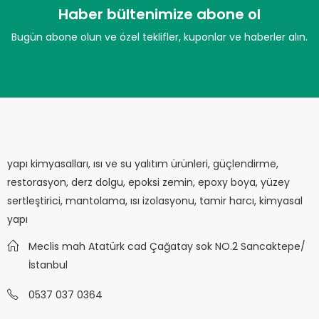
Haber bültenimize abone ol
Bugün abone olun ve özel teklifler, kuponlar ve haberler alın.
yapı kimyasalları, ısı ve su yalıtım ürünleri, güçlendirme,
restorasyon, derz dolgu, epoksi zemin, epoxy boya, yüzey
sertleştirici, mantolama, ısı izolasyonu, tamir harcı, kimyasal
yapı
Meclis mah Atatürk cad Çağatay sok NO.2 Sancaktepe/
İstanbul
0537 037 0364