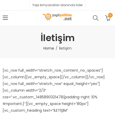
Yapı kimyasalları alanında lider
0
İletişim
Home
İletişim
[vc_row full_width=”stretch_row_content_no_spaces”]
[vc_column][vc_empty_space][/vc_column][/vc_row]
[vc_row full_width=”stretch_row” equal_height=”yes”]
[vc_column width=”2/3″
css=”.vc_custom_1485890321478{padding-right: 10%
!important;}”][vc_empty_space height=”80px”]
[vc_custom_heading text=”İLETİŞİM”