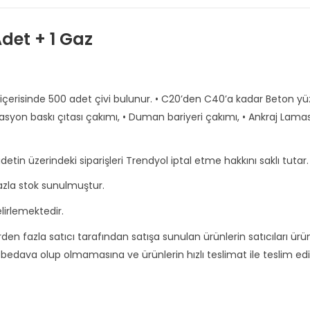
Adet + 1 Gaz
t içerisinde 500 adet çivi bulunur. • C20’den C40’a kadar Beton yü
olasyon baskı çıtası çakımı, • Duman bariyeri çakımı, • Ankraj Lam
detin üzerindeki siparişleri Trendyol iptal etme hakkını saklı tutar.
zla stok sunulmuştur.
lirlemektedir.
Birden fazla satıcı tarafından satışa sunulan ürünlerin satıcıları ürün
edava olup olmamasına ve ürünlerin hızlı teslimat ile teslim edi