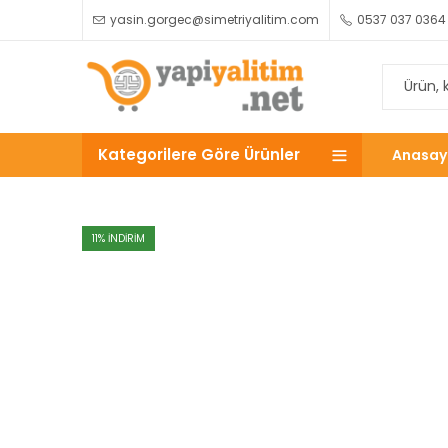
yasin.gorgec@simetriyalitim.com
0537 037 0364
Kategorilere Göre Ürünler
Anasay
11
% INDIRIM