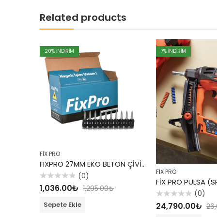
Related products
20
% INDIRIM
7
% INDIRIM
FİX PRO
FIXPRO 27MM EKO BETON ÇİVİSİ +FixPro Gaz Kartuşu
FİX PRO
(0)
FİX PRO PULSA (S
5
1,036.00
₺
1,295.00
₺
üzerinden
(0)
0
oy
5
Sepete Ekle
24,790.00
₺
26
aldı
üzerinden
0