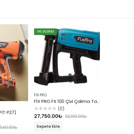
14
% INDIRIM
FİX PRO
FİX PRO FX 100 Çivi Çakma Tabancası
(0)
PİT P27)
5
27,750.00
₺
32,190.00
₺
üzerinden
0
oy
Sepete Ekle
,640.00
₺
aldı