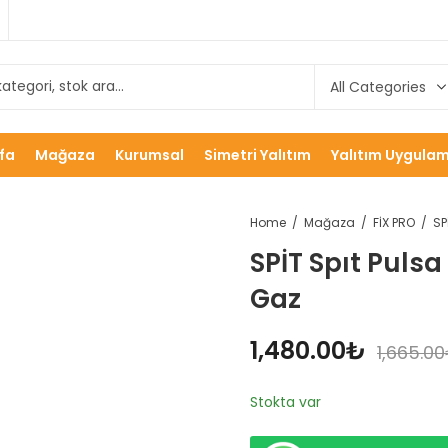
fa
Mağaza
Kurumsal
Simetri Yalıtım
Yalıtım Uygulam
Home
Mağaza
FİX PRO
SPİT Spıt Pulsa
Gaz
1,480.00
₺
1,665.00
Stokta var