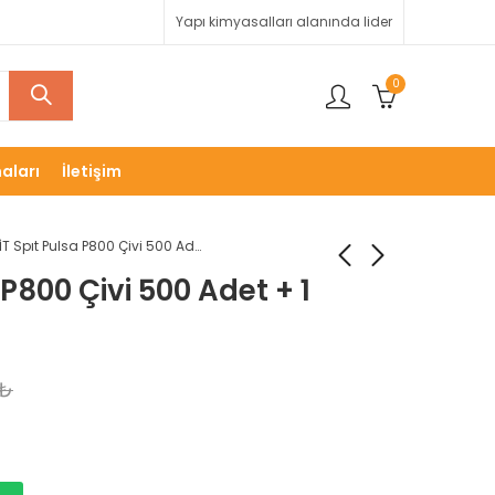
Yapı kimyasalları alanında lider
0
aları
İletişim
SPİT Spıt Pulsa P800 Çivi 500 Adet + 1 Gaz
 P800 Çivi 500 Adet + 1
₺