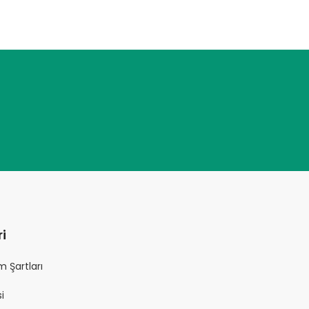
i
ım Şartları
i